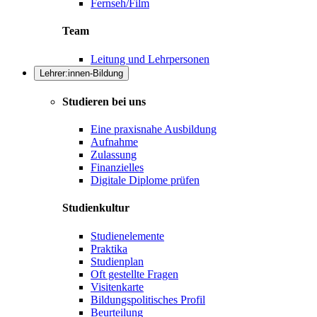
Fernseh/Film
Team
Leitung und Lehrpersonen
Lehrer:innen-Bildung
Studieren bei uns
Eine praxisnahe Ausbildung
Aufnahme
Zulassung
Finanzielles
Digitale Diplome prüfen
Studienkultur
Studienelemente
Praktika
Studienplan
Oft gestellte Fragen
Visitenkarte
Bildungspolitisches Profil
Beurteilung