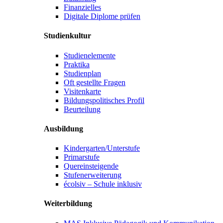
Finanzielles
Digitale Diplome prüfen
Studienkultur
Studienelemente
Praktika
Studienplan
Oft gestellte Fragen
Visitenkarte
Bildungspolitisches Profil
Beurteilung
Ausbildung
Kindergarten/Unterstufe
Primarstufe
Quereinsteigende
Stufenerweiterung
écolsiv – Schule inklusiv
Weiterbildung