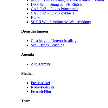
MAS Inklusive Pädagogik und Kommunikation
DAS Schulleitung der PH Zürich
CAS DaZ – Fokus Primarstufe
CAS DaZ – Fokus Zyklus 1
Kurse
SCHILW – Schulinterne Weiterbildung
Dienstleistungen
Coaching im Unterrichtsalltag
Schulisches Coaching
Agenda
Alle Termine
Medien
Presseartikel
Radio/Podcasts
Fernseh/Film
Team