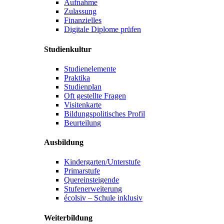
Aufnahme
Zulassung
Finanzielles
Digitale Diplome prüfen
Studienkultur
Studienelemente
Praktika
Studienplan
Oft gestellte Fragen
Visitenkarte
Bildungspolitisches Profil
Beurteilung
Ausbildung
Kindergarten/Unterstufe
Primarstufe
Quereinsteigende
Stufenerweiterung
écolsiv – Schule inklusiv
Weiterbildung