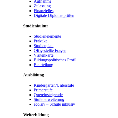
Aufnahme
Zulassung
Finanzielles
Digitale Diplome prüfen
Studienkultur
Studienelemente
Praktika
Studienplan
Oft gestellte Fragen
Visitenkarte
Bildungspolitisches Profil
Beurteilung
Ausbildung
Kindergarten/Unterstufe
Primarstufe
Quereinsteigende
Stufenerweiterung
écolsiv – Schule inklusiv
Weiterbildung