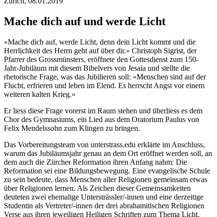
Zürich, 08.01.2019
Mache dich auf und werde Licht
«Mache dich auf, werde Licht, denn dein Licht kommt und die
Herrlichkeit des Herrn geht auf über dir.» Christoph Sigrist, der
Pfarrer des Grossmünsters, eröffnete den Gottesdienst zum 150-
Jahr-Jubiläum mit diesem Bibelvers von Jesaia und stellte die
rhetorische Frage, was das Jubilieren soll: «Menschen sind auf der
Flucht, erfrieren und leben im Elend. Es herrscht Angst vor einem
weiteren kalten Krieg.»
Er liess diese Frage vorerst im Raum stehen und überliess es dem
Chor des Gymnasiums, ein Lied aus dem Oratorium Paulus von
Felix Mendelssohn zum Klingen zu bringen.
Das Vorbereitungsteam von unterstrass.edu erklärte im Anschluss,
warum das Jubiläumsjahr genau an dem Ort eröffnet werden soll, an
dem auch die Zürcher Reformation ihren Anfang nahm: Die
Reformation sei eine Bildungsbewegung. Eine evangelische Schule
zu sein bedeute, dass Menschen aller Religionen gemeinsam etwas
über Religionen lernen. Als Zeichen dieser Gemeinsamkeiten
deuteten zwei ehemalige Untersträssler/-innen und eine derzeitige
Studentin als Vertreter/-innen der drei abrahamitischen Religionen
Verse aus ihren jeweiligen Heiligen Schriften zum Thema Licht.