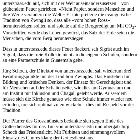
unterstrass.edu auf, sich mit der Welt auseinanderzusetzen – von
glühendem Feuer getrieben. «Nicht Papier, sondern Menschen und
ihre Werte verändern die Welt.» Er interpretierte die evangelische
Tradition von Zwingli so, dass alle «vom hohen Ross»
heruntersteigen sollten und spielte auf die Bergpredigt an: Mit CO
-
2
Vorschriften werde das Leben gewürzt, das Salz der Erde seien die
Menschen, die vom Berg herunterstiegen.
Dass in unterstrass.edu dieses Feuer flackert, sah Sigrist auch im
Signal, dass die freie Kollekte nicht an die eigenen Schulen, sondern
an eine Partnerschule in Guatemala gehe.
Jürg Schoch, der Direktor von unterstrass.edu, sah wiederum drei
Berührungspunkte mit der Tradition Zwinglis: Das Einstehen für
Bildung und kritisches Denken, der Einsatz für Gerechtigkeit und
für Menschen auf der Schattenseite, wie dies am Gymnasium und
am Institut mit Inklusion und Chagall gelebt werde. Ausserdem
müsse sich die Kirche genauso wie eine Schule immer wieder neu
erfinden, um sich optimal zu entwickeln – dies mit Respekt vor der
Tradition.
Der Pfarrer des Grossmünsters bedankte sich gegen Ende des
Gottesdienstes für das Tun von unterstrass.edu und übergab Jürg
Schoch das Friedenslicht. Mit Fürbitten und stimmungsvollem
Einsatz des Chores klang der Gottesdienst aus.