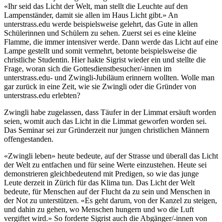
«Ihr seid das Licht der Welt, man stellt die Leuchte auf den
Lampenständer, damit sie allen im Haus Licht gibt.» An
unterstrass.edu werde beispielsweise gelehrt, das Gute in allen
Schülerinnen und Schülern zu sehen. Zuerst sei es eine kleine
Flamme, die immer intensiver werde. Dann werde das Licht auf eine
Lampe gestellt und somit vermehrt, betonte beispielsweise die
christliche Studentin. Hier hakte Sigrist wieder ein und stellte die
Frage, woran sich die Gottesdienstbesucher/-innen im
unterstrass.edu- und Zwingli-Jubiläum erinnern wollten. Wolle man
gar zurück in eine Zeit, wie sie Zwingli oder die Gründer von
unterstrass.edu erlebten?
Zwingli habe zugelassen, dass Täufer in der Limmat ersäuft worden
seien, womit auch das Licht in die Limmat geworfen worden sei.
Das Seminar sei zur Gründerzeit nur jungen christlichen Männern
offengestanden.
«Zwingli leben» heute bedeute, auf der Strasse und überall das Licht
der Welt zu entfachen und für seine Werte einzustehen. Heute sei
demonstrieren gleichbedeutend mit Predigen, so wie das junge
Leute derzeit in Zürich für das Klima tun. Das Licht der Welt
bedeute, für Menschen auf der Flucht da zu sein und Menschen in
der Not zu unterstützen. «Es geht darum, von der Kanzel zu steigen,
und dahin zu gehen, wo Menschen hungern und wo die Luft
vergiftet wird.» So forderte Sigrist auch die Abgänger/-innen von